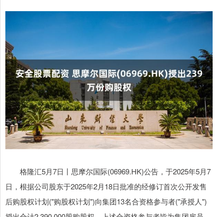
格隆汇5月7日丨思摩尔国际(06969.HK)公告，于2025年5月7
日，根据公司股东于2025年2月18日批准的经修订首次公开发售
后购股权计划("购股权计划")向集团13名合资格参与者("承授人")
授出合计2,390,000股购股权，上述合资格参与者皆为集团雇员。