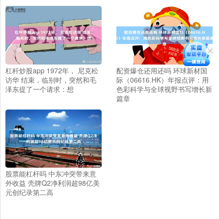
杠杆炒股app 1972年， 尼克松
配资爆仓还用还吗 环球新材国
访华 结束，临别时，突然和毛
际（06616.HK）年报点评：用
泽东提了一个请求：想
色彩科学与全球视野书写增长新
篇章
股票能杠杆吗 中东冲突带来意
外收益 壳牌Q2净利润超98亿美
元创纪录第二高