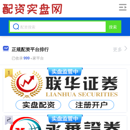
搜索
正规配资平台排行
更多
已收录
999
+家平台