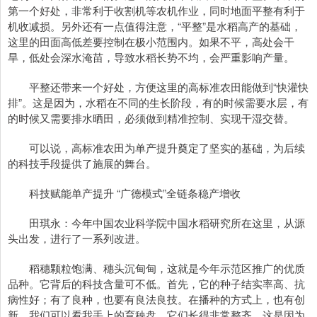
第一个好处，非常利于收割机等农机作业，同时地面平整有利于
机收减损。另外还有一点值得注意，“平整”是水稻高产的基础，
这里的田面高低差要控制在极小范围内。如果不平，高处会干
旱，低处会深水淹苗，导致水稻长势不均，会严重影响产量。
平整还带来一个好处，方便这里的高标准农田能做到“快灌快
排”。这是因为，水稻在不同的生长阶段，有的时候需要水层，有
的时候又需要排水晒田，必须做到精准控制、实现干湿交替。
可以说，高标准农田为单产提升奠定了坚实的基础，为后续
的科技手段提供了施展的舞台。
科技赋能单产提升 “广德模式”全链条稳产增收
田琪永：今年中国农业科学院中国水稻研究所在这里，从源
头出发，进行了一系列改进。
稻穗颗粒饱满、穗头沉甸甸，这就是今年示范区推广的优质
品种。它背后的科技含量可不低。首先，它的种子结实率高、抗
病性好；有了良种，也要有良法良技。在播种的方式上，也有创
新，我们可以看我手上的育秧盘，它们长得非常整齐，这是因为