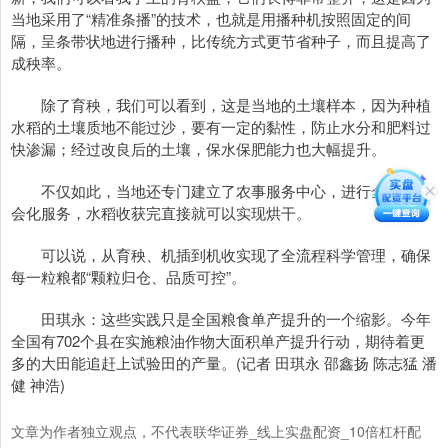
当地采用了“精准条播”的技术，也就是用播种机按照固定的间
隔，呈条带状地进行播种，比传统方式更节省种子，而且提高了
成秧率。
除了育秧，我们可以看到，这是当地的土壤样本，因为种植
水稻的土壤质地不能过沙，要有一定的黏性，防止水分和肥料过
快渗漏；经过改良后的土壤，保水保肥能力也大幅提升。
不仅如此，当地还专门建立了农事服务中心，进行全流程社
会化服务，水稻收获完直接就可以实现烘干。
可以说，从育秧、机插到机收实现了全流程科学管理，确保
每一粒粮都“颗粒归仓、品质可控”。
田琪永：这些实践只是全国粮食单产提升的一个缩影。今年
全国有702个县在实施粮油作物大面积单产提升行动，期待着更
多的大田能追赶上试验田的产量。(记者 田琪永 邵鑫扬 陈志猛 潘
健 神浩)
文章为作者独立观点，不代表联华证券_线上实盘配资_10倍杠杆配