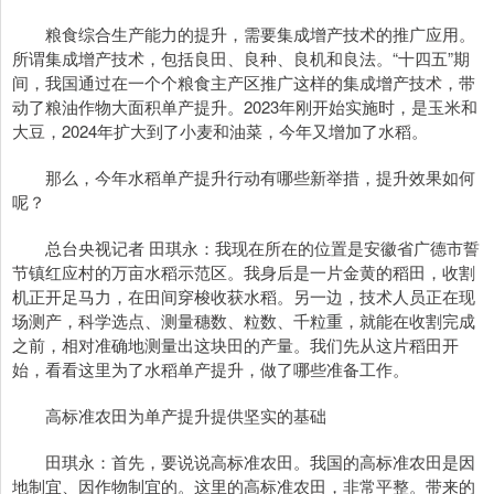
粮食综合生产能力的提升，需要集成增产技术的推广应用。
所谓集成增产技术，包括良田、良种、良机和良法。“十四五”期
间，我国通过在一个个粮食主产区推广这样的集成增产技术，带
动了粮油作物大面积单产提升。2023年刚开始实施时，是玉米和
大豆，2024年扩大到了小麦和油菜，今年又增加了水稻。
那么，今年水稻单产提升行动有哪些新举措，提升效果如何
呢？
总台央视记者 田琪永：我现在所在的位置是安徽省广德市誓
节镇红应村的万亩水稻示范区。我身后是一片金黄的稻田，收割
机正开足马力，在田间穿梭收获水稻。另一边，技术人员正在现
场测产，科学选点、测量穗数、粒数、千粒重，就能在收割完成
之前，相对准确地测量出这块田的产量。我们先从这片稻田开
始，看看这里为了水稻单产提升，做了哪些准备工作。
高标准农田为单产提升提供坚实的基础
田琪永：首先，要说说高标准农田。我国的高标准农田是因
地制宜、因作物制宜的。这里的高标准农田，非常平整。带来的