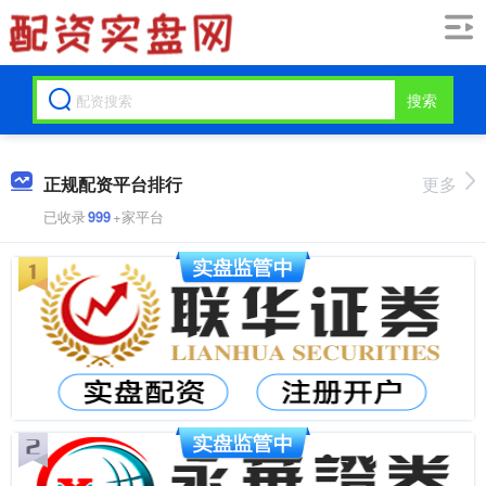
搜索
正规配资平台排行
更多
已收录
999
+家平台