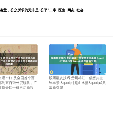
袭莹，公众所求的无非是“公平”二字_医生_网友_社会
资哪个好 从全国首个百
股票融资技巧 贵州榕江：稻蟹共生
部到五百强外贸舰队，广
绘丰景 &quot;村超山水蟹&quot;成共
业协会四十载再启新程
富新引擎