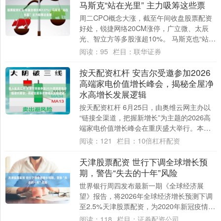
马斯克“站在光里” 主力吸筹这些票
周二CPO概念大涨，截至午间收盘股票配资
好处，锐捷网络20CM涨停，广立微、太辰
光、智立方等多股涨超10%。 马斯克也“站在
光里” 消息面上，据第一财经，继收购....
阅读：
95
栏目：
联华证券
按天配资杠杆 安吉尔受邀参加2026
高端家电价值增长峰会，揭秘全屋净
水高增长发展逻辑
按天配资杠杆 6月25日，由奥维云网主办以
“链接全渠道，把握新增长”为主题的2026高
端家电价值增长峰会在重庆盛大举行。本次
峰会锚定六大高景气品类，汇聚行业头部....
阅读：
121
栏目：
10倍杠杆配资
天津股票配资 世行下调全球增长预
期，警告“失去的十年”风险
世界银行周四发布最新一期《全球经济展
望》报告，将2026年全球经济增长预测下调
至2.5%天津股票配资，为2020年新冠疫情以
来最低增速，并警告若中东冲突持续升级....
阅读：
118
栏目：
证券配资公司