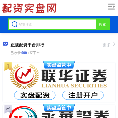
搜索
正规配资平台排行
更多
已收录
999
+家平台