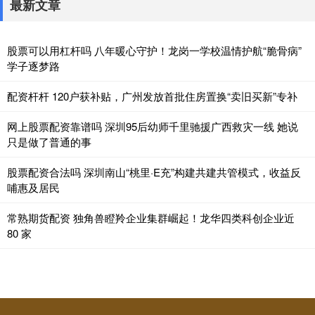
最新文章
股票可以用杠杆吗 八年暖心守护！龙岗一学校温情护航“脆骨病”
学子逐梦路
配资杆杆 120户获补贴，广州发放首批住房置换“卖旧买新”专补
网上股票配资靠谱吗 深圳95后幼师千里驰援广西救灾一线 她说
只是做了普通的事
股票配资合法吗 深圳南山“桃里·E充”构建共建共管模式，收益反
哺惠及居民
常熟期货配资 独角兽瞪羚企业集群崛起！龙华四类科创企业近
80 家