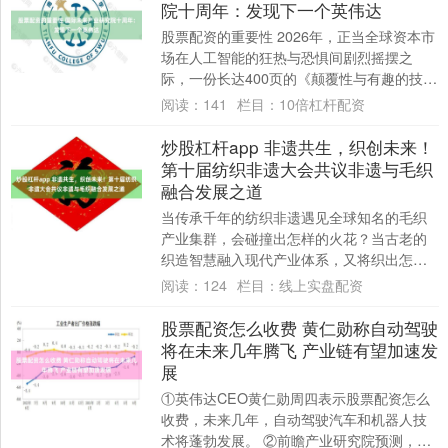
院十周年：发现下一个英伟达
股票配资的重要性 2026年，正当全球资本市
场在人工智能的狂热与恐惧间剧烈摇摆之
际，一份长达400页的《颠覆性与有趣的技
术：人工智能》报告从纽约曼哈顿悄然发
阅读：
141
栏目：
10倍杠杆配资
布。....
炒股杠杆app 非遗共生，织创未来！
第十届纺织非遗大会共议非遗与毛织
融合发展之道
当传承千年的纺织非遗遇见全球知名的毛织
产业集群，会碰撞出怎样的火花？当古老的
织造智慧融入现代产业体系，又将织出怎样
的纺织未来？ 6月25日，由中国纺织工业联
阅读：
124
栏目：
线上实盘配资
合会....
股票配资怎么收费 黄仁勋称自动驾驶
将在未来几年腾飞 产业链有望加速发
展
①英伟达CEO黄仁勋周四表示股票配资怎么
收费，未来几年，自动驾驶汽车和机器人技
术将蓬勃发展。 ②前瞻产业研究院预测，至