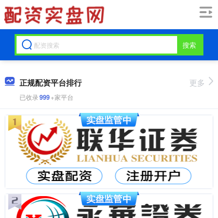
搜索
正规配资平台排行
更多
已收录
999
+家平台