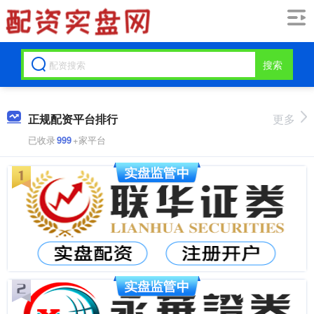
搜索
正规配资平台排行
更多
已收录
999
+家平台