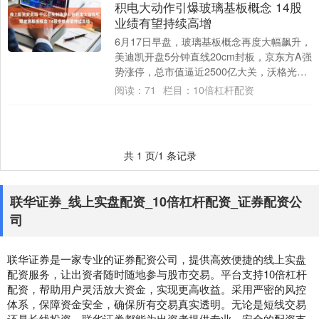
积电大动作引爆玻璃基板概念 14股
业绩有望持续高增
6月17日早盘，玻璃基板概念再度大幅飙升，
美迪凯开盘5分钟直线20cm封板，京东方A强
势涨停，总市值逼近2500亿大关，沃格光
电、彩虹股份、凯盛科技亦封涨停线上....
阅读：
71
栏目：
10倍杠杆配资
共 1 页/1 条记录
联华证券_线上实盘配资_10倍杠杆配资_证券配资公
司
联华证券是一家专业的证券配资公司，提供高效便捷的线上实盘
配资服务，让出资者随时随地参与股市交易。平台支持10倍杠杆
配资，帮助用户灵活放大资金，实现更高收益。采用严密的风控
体系，保障资金安全，确保所有交易真实透明。无论是短线交易
还是长线投资，联华证券都能为出资者提供专业、安全的配资支