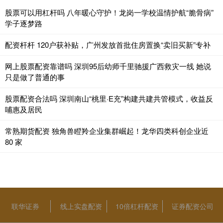
股票可以用杠杆吗 八年暖心守护！龙岗一学校温情护航“脆骨病”
学子逐梦路
配资杆杆 120户获补贴，广州发放首批住房置换“卖旧买新”专补
网上股票配资靠谱吗 深圳95后幼师千里驰援广西救灾一线 她说
只是做了普通的事
股票配资合法吗 深圳南山“桃里·E充”构建共建共管模式，收益反
哺惠及居民
常熟期货配资 独角兽瞪羚企业集群崛起！龙华四类科创企业近
80 家
联华证券
线上实盘配资
10倍杠杆配资
证券配资公司