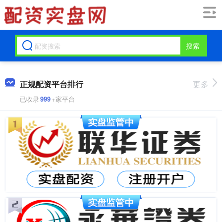
搜索
正规配资平台排行
更多
已收录
999
+家平台