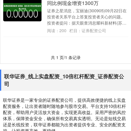
同比例现金增资1300万
证券之星消息，宝丽迪(300905)09月22日在
投资者关系平台上答复投资者关心的问题。
投资者提问：据天眼查消息耀科新材料(苏州)
有限公司已经增加了注册资本1....
阅读：
200
栏目：
证券配资公司
共 1 页/1 条记录
联华证券_线上实盘配资_10倍杠杆配资_证券配资公
司
联华证券是一家专业的证券配资公司，提供高效便捷的线上实盘
配资服务，让出资者随时随地参与股市交易。平台支持10倍杠杆
配资，帮助用户灵活放大资金，实现更高收益。采用严密的风控
体系，保障资金安全，确保所有交易真实透明。无论是短线交易
还是长线投资，联华证券都能为出资者提供专业、安全的配资支
持，让投资更高效、更稳健。