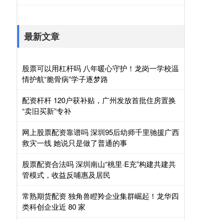
最新文章
股票可以用杠杆吗 八年暖心守护！龙岗一学校温
情护航“脆骨病”学子逐梦路
配资杆杆 120户获补贴，广州发放首批住房置换
“卖旧买新”专补
网上股票配资靠谱吗 深圳95后幼师千里驰援广西
救灾一线 她说只是做了普通的事
股票配资合法吗 深圳南山“桃里·E充”构建共建共
管模式，收益反哺惠及居民
常熟期货配资 独角兽瞪羚企业集群崛起！龙华四
类科创企业近 80 家