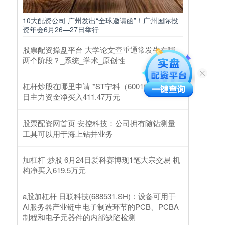
10大配资公司 广州发出“全球邀请函”！广州国际投
资年会6月26—27日举行
股票配资操盘平台 大学论文查重通常发生在哪
两个阶段？_系统_学术_原创性
杠杆炒股在哪里申请 *ST宁科（600165）2月25
日主力资金净买入411.47万元
股票配资网首页 安控科技：公司拥有随钻测量
工具可以用于海上钻井业务
加杠杆 炒股 6月24日爱科赛博现1笔大宗交易 机
构净买入619.5万元
a股加杠杆 日联科技(688531.SH)：设备可用于
AI服务器产业链中电子制造环节的PCB、PCBA
制程和电子元器件的内部缺陷检测