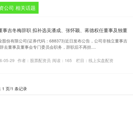
资公司 相关话题
董事吉冬梅辞职 拟补选吴潘成、张怀颖、蒋德权任董事及独董
股份有限公司(证券代码：688373)近日发布公告，公司非独立董事吉
辞去董事及董事会专门委员会职务，辞职后不再担....
-05-29
作者：股票配资员
阅读：
165
栏目：
线上实盘配资
 1 页/1 条记录