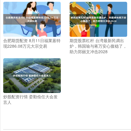
合肥期货配资 8月11日福莱蒽特
期货股票杠杆 台湾最新民调出
现2286.08万元大宗交易
炉，韩国瑜与蒋万安心腹稳了，
助力郑丽文冲击2028
炒股配资行情 娄勤俭任大会发
言人