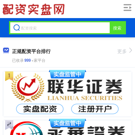
搜索
正规配资平台排行
更多
已收录
999
+家平台