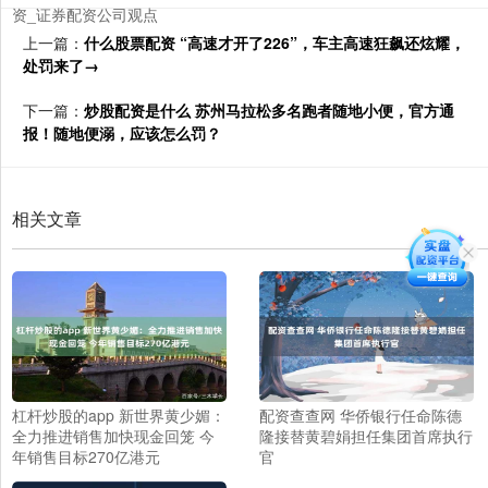
资_证券配资公司观点
上一篇：
什么股票配资 “高速才开了226”，车主高速狂飙还炫耀，
处罚来了→
下一篇：
炒股配资是什么 苏州马拉松多名跑者随地小便，官方通
报！随地便溺，应该怎么罚？
相关文章
杠杆炒股的app 新世界黄少媚：
配资查查网 华侨银行任命陈德
全力推进销售加快现金回笼 今
隆接替黄碧娟担任集团首席执行
年销售目标270亿港元
官