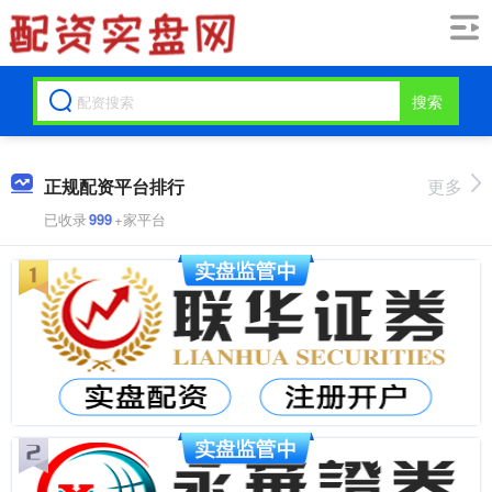
搜索
正规配资平台排行
更多
已收录
999
+家平台