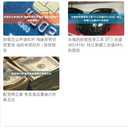
炒股怎么申请杠杆 地缘形势仍
合规的炒股投资工具 ST三合盛
然紧张 油价有望回升 | 投研报
(831418): 转让新疆三合盛49%
告
的股权
配资网之家 有友食品董秘六年
换五任