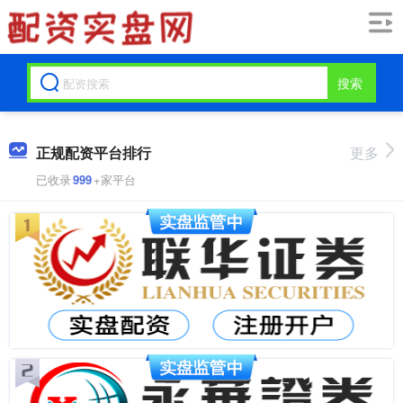
搜索
正规配资平台排行
更多
已收录
999
+家平台