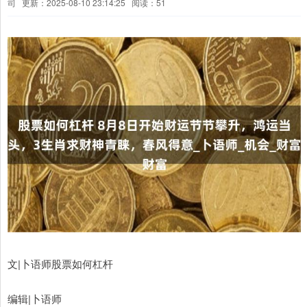
司
更新：2025-08-10 23:14:25
阅读：51
文|卜语师股票如何杠杆
编辑|卜语师