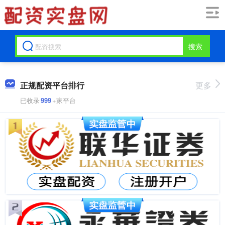
搜索
正规配资平台排行
更多
已收录
999
+家平台