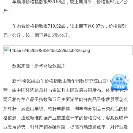
羊肋排价格指数报830.98点，较上期持平，价格报54元／公
斤；
羊肉卷价格指数报719.32点，较上期下跌0.97%，价格报51
元／公斤，较上期下跌0.5元/公斤。
数据来源：新华财经数据库
新华·岢岚绒山羊价格指数由新华指数研究院山西中心编制运
营，由中国经济信息社与岢岚县人民政府共同发布。体系中包含
两只柏籽羊产品子指数和五只主要湖羊肉分割品子指数股票怎么
加杠杆，涵盖山羊绒、柏籽羊胴体、湖羊肉分割品三类商品的价
格监测。通过精准刻画产业链重点环节的价格变化，客观反映产
业发展趋势，引导产销准确对路，提高市场流通效率，对行业发