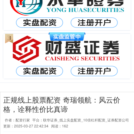
正规线上股票配资 奇瑞领航：风云价
格，诠释性价比真谛
作者：配资行家
平台：联华证券_线上实盘配资_10倍杠杆配资_证券配资公司
更新：2025-03-27 22:42:34
阅读：162