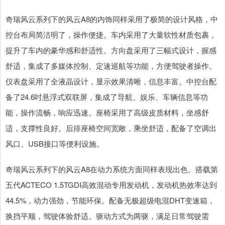
奇瑞风云系列下的风云A8的内饰同样采用了极简的设计风格，中
控台布局简洁明了，操作便捷。车内采用了大量软性材质包裹，
提升了车内的豪华感和舒适性。方向盘采用了三幅式设计，握感
舒适，集成了多媒体控制、定速巡航等功能，方便驾驶者操作。
仪表盘采用了全液晶设计，显示效果清晰，信息丰富。中控台配
备了24.6吋悬浮式双联屏，集成了导航、娱乐、车辆信息等功
能，操作流畅，响应迅速。座椅采用了高级皮质材料，坐感舒
适，支撑性良好。后排座椅空间宽敞，乘坐舒适，配备了空调出
风口、USB接口等便利设施。
奇瑞风云系列下的风云A8在动力系统方面同样表现出色。搭载第
五代ACTECO 1.5TGDI高效混动专用发动机，发动机热效率达到
44.5%，动力强劲，节能环保。配备无极超级电混DHT变速箱，
换挡平顺，驾驶体验舒适。驱动方式为两驱，满足日常驾驶需