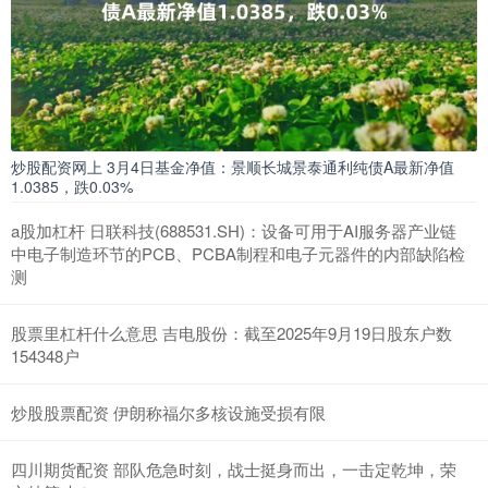
炒股配资网上 3月4日基金净值：景顺长城景泰通利纯债A最新净值
1.0385，跌0.03%
a股加杠杆 日联科技(688531.SH)：设备可用于AI服务器产业链
中电子制造环节的PCB、PCBA制程和电子元器件的内部缺陷检
测
股票里杠杆什么意思 吉电股份：截至2025年9月19日股东户数
154348户
炒股股票配资 伊朗称福尔多核设施受损有限
四川期货配资 部队危急时刻，战士挺身而出，一击定乾坤，荣