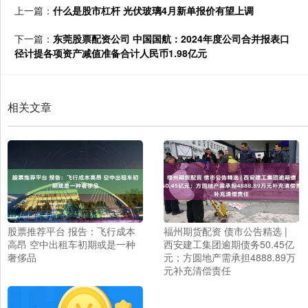
上一篇：
什么是股市杠杆 光伏玻璃4月新单报价有望上调
下一篇：
东莞股票配资公司 中国国航：2024年度公司合并报表口
径计提各项资产减值准备合计人民币1.98亿元
相关文章
股票推荐平台 报告：飞行成本
福州期货配资 债市公告精选 |
高昂 空中出租车初期或是一种
西安建工集团逾期债务50.45亿
奢侈品
元；方圆地产需承担4888.89万
元补充清偿责任