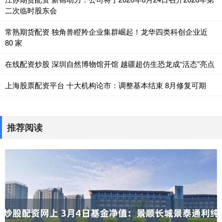
二次临时股东会
常熟期货配资 独角兽瞪羚企业集群崛起！龙华四类科创企业近
80 家
在线配资炒股 深圳自然博物馆开馆 越疆超仿生恐龙成“活态”亮点
上海股票配资平台 十大机构论市：调整基本结束 8月修复可期
推荐阅读